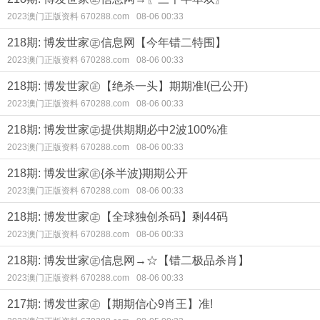
2023澳门正版资料 670288.com
08-06 00:33
218期: 博发世家㊣信息网【今年错二特围】
2023澳门正版资料 670288.com
08-06 00:33
218期: 博发世家㊣【绝杀一头】期期准!(已公开)
2023澳门正版资料 670288.com
08-06 00:33
218期: 博发世家㊣提供期期必中2波100%准
2023澳门正版资料 670288.com
08-06 00:33
218期: 博发世家㊣{杀半波}期期公开
2023澳门正版资料 670288.com
08-06 00:33
218期: 博发世家㊣【全球独创杀码】剩44码
2023澳门正版资料 670288.com
08-06 00:33
218期: 博发世家㊣信息网→☆【错二极品杀肖】
2023澳门正版资料 670288.com
08-06 00:33
217期: 博发世家㊣【期期信心9肖王】准!